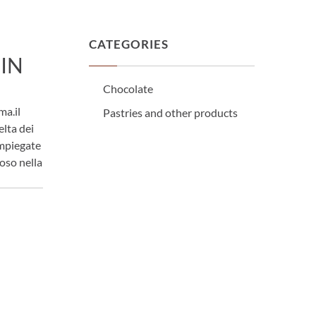
CATEGORIES
 IN
Chocolate
ma.il
Pastries and other products
lta dei
impiegate
oso nella