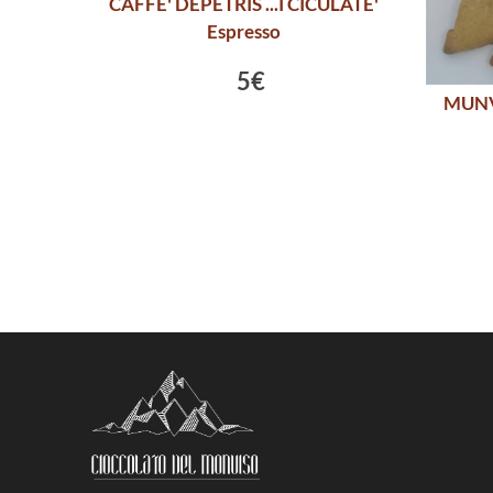
CAFFE' DEPETRIS ...I CICULATE'
Espresso
5€
MUNV