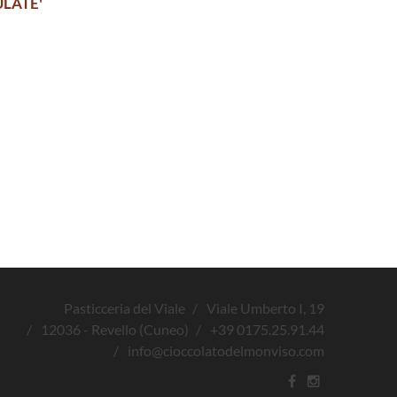
ULATE'
Pasticceria del Viale
Viale Umberto I, 19
12036 - Revello (Cuneo)
+39 0175.25.91.44
info@cioccolatodelmonviso.com