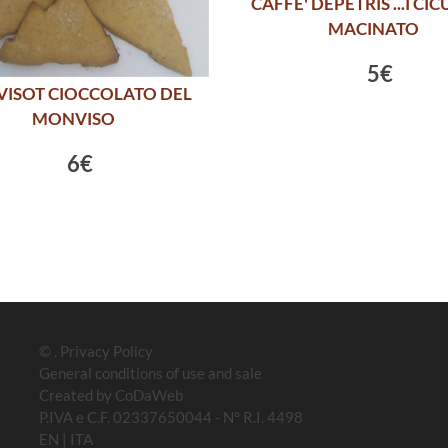
CAFFE' DEPETRIS ...I CIC
MACINATO
5€
ISOT CIOCCOLATO DEL
MONVISO
6€
©
.
Privacy Policy
General conditions of use and sale
Created by
CoDaWeb
P.IVA e C.F. 02337650044 - N° R.I. 4498
EN
|
ITA